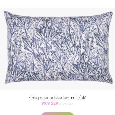
Field prydnadskudde multi/blå
99.9 SEK
249.9 SEK