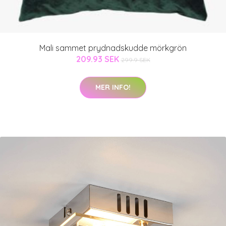
Mali sammet prydnadskudde mörkgrön
209.93 SEK
299.9 SEK
MER INFO!