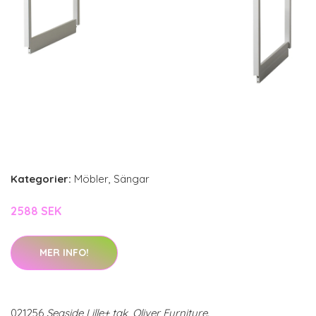
Kategorier:
Möbler
,
Sängar
2588 SEK
MER INFO!
021256
Seaside Lille+ tak, Oliver Furniture.