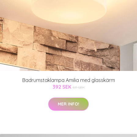
Badrumstaklampa Amilia med glasskärm
392 SEK
611 SEK
MER INFO!