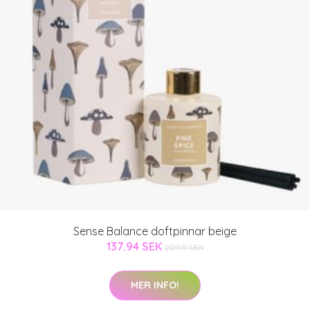
Sense Balance doftpinnar beige
137.94 SEK
229.9 SEK
MER INFO!