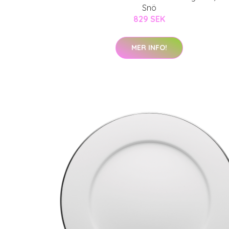
Snö
829 SEK
MER INFO!