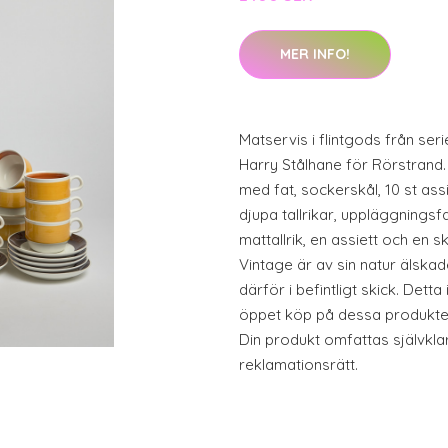
MER INFO!
Matservis i flintgods från ser
Harry Stålhane för Rörstrand.
med fat, sockerskål, 10 st assie
djupa tallrikar, uppläggningsf
mattallrik, en assiett och en 
Vintage är av sin natur älska
därför i befintligt skick. Detta
öppet köp på dessa produkter
Din produkt omfattas självkla
reklamationsrätt.