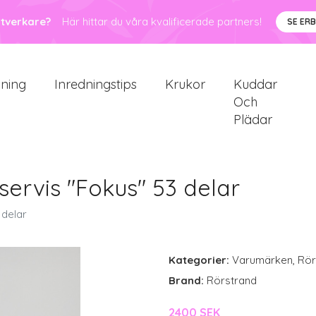
ntverkare?
Här hittar du våra kvalificerade partners!
SE ER
sning
Inredningstips
Krukor
Kuddar
Och
Plädar
ervis "Fokus" 53 delar
 delar
Kategorier:
Varumärken
,
Rör
Brand:
Rörstrand
2400 SEK