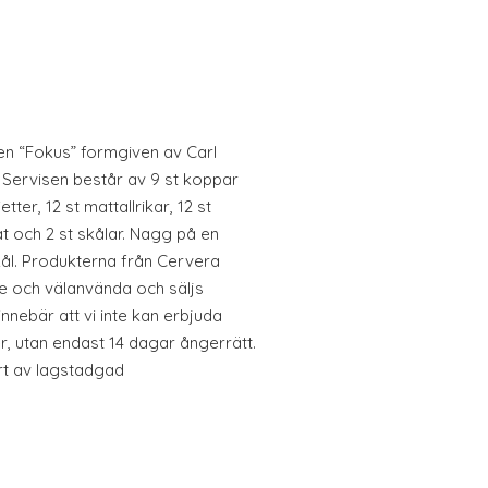
ien “Fokus” formgiven av Carl
 Servisen består av 9 st koppar
tter, 12 st mattallrikar, 12 st
at och 2 st skålar. Nagg på en
skål. Produkterna från Cervera
de och välanvända och säljs
 innebär att vi inte kan erbjuda
, utan endast 14 dagar ångerrätt.
rt av lagstadgad