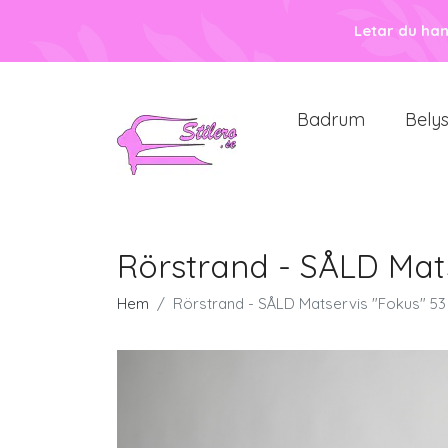
Letar du ha
Badrum
Bely
Rörstrand - SÅLD Mats
Hem
Rörstrand - SÅLD Matservis "Fokus" 53