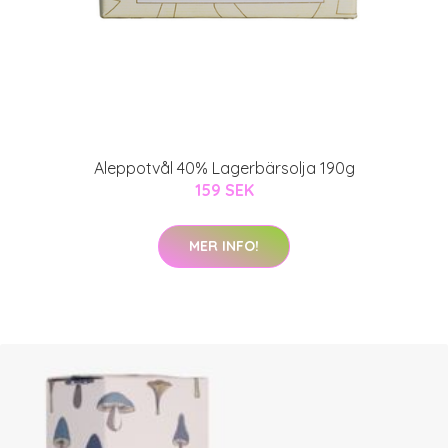
Aleppotvål 40% Lagerbärsolja 190g
159 SEK
MER INFO!