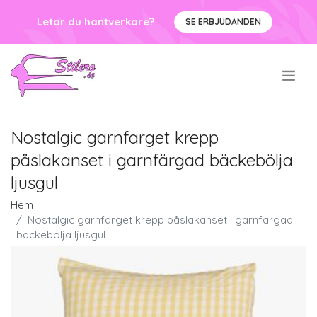
Letar du hantverkare?
SE ERBJUDANDEN
.
Nostalgic garnfarget krepp
påslakanset i garnfärgad bäckebölja
ljusgul
Hem
Nostalgic garnfarget krepp påslakanset i garnfärgad
bäckebölja ljusgul