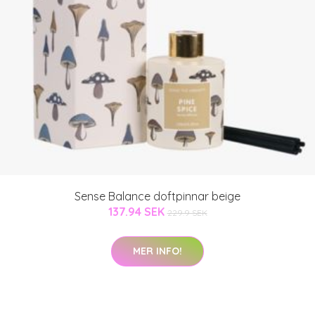
Sense Balance doftpinnar beige
137.94 SEK
229.9 SEK
MER INFO!