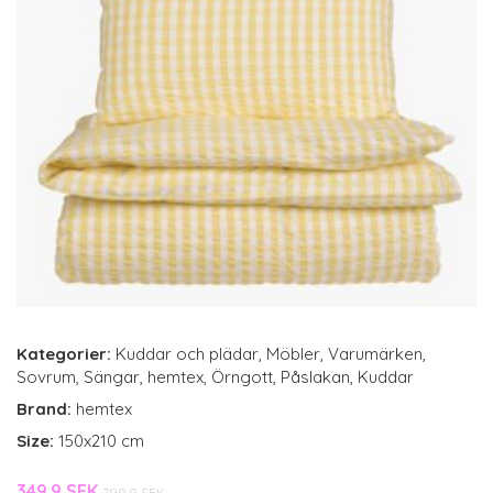
Kategorier:
Kuddar och plädar
,
Möbler
,
Varumärken
,
Sovrum
,
Sängar
,
hemtex
,
Örngott
,
Påslakan
,
Kuddar
Brand:
hemtex
Size:
150x210 cm
349.9 SEK
799.9 SEK