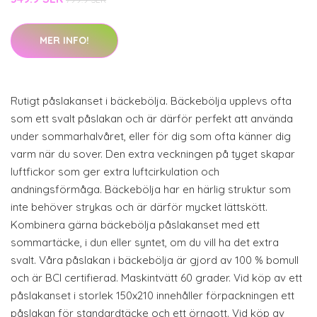
MER INFO!
Rutigt påslakanset i bäckebölja. Bäckebölja upplevs ofta
som ett svalt påslakan och är därför perfekt att använda
under sommarhalvåret, eller för dig som ofta känner dig
varm när du sover. Den extra veckningen på tyget skapar
luftfickor som ger extra luftcirkulation och
andningsförmåga. Bäckebölja har en härlig struktur som
inte behöver strykas och är därför mycket lättskött.
Kombinera gärna bäckebölja påslakanset med ett
sommartäcke, i dun eller syntet, om du vill ha det extra
svalt. Våra påslakan i bäckebölja är gjord av 100 % bomull
och är BCI certifierad. Maskintvätt 60 grader. Vid köp av ett
påslakanset i storlek 150x210 innehåller förpackningen ett
påslakan för standardtäcke och ett örngott. Vid köp av