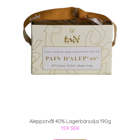
Aleppotvål 40% Lagerbärsolja 190g
159 SEK