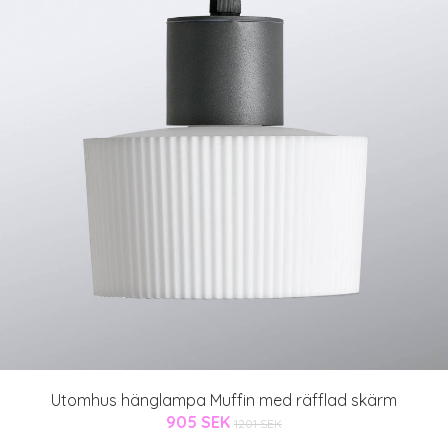
Utomhus hänglampa Muffin med räfflad skärm
905 SEK
1201 SEK