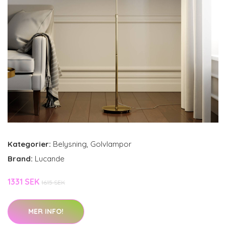
Kategorier:
Belysning
,
Golvlampor
Brand:
Lucande
1331 SEK
1615 SEK
MER INFO!