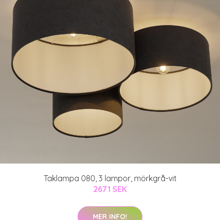
Taklampa 080, 3 lampor, mörkgrå-vit
2671 SEK
MER INFO!