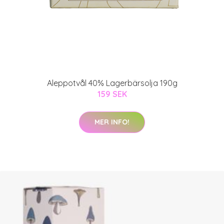
Aleppotvål 40% Lagerbärsolja 190g
159 SEK
MER INFO!