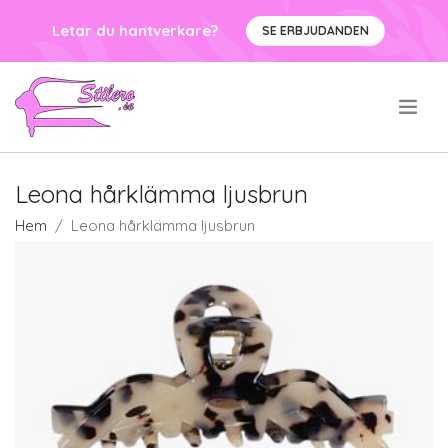
Letar du hantverkare?
SE ERBJUDANDEN
.
Leona hårklämma ljusbrun
Hem
Leona hårklämma ljusbrun