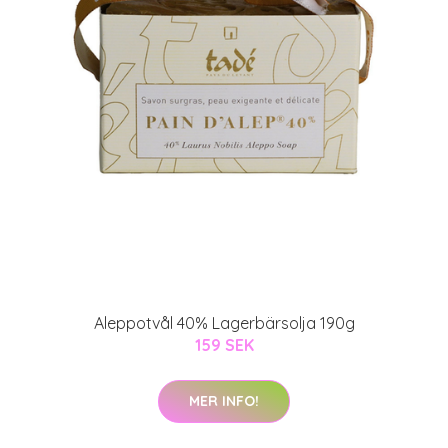
Aleppotvål 40% Lagerbärsolja 190g
159 SEK
MER INFO!