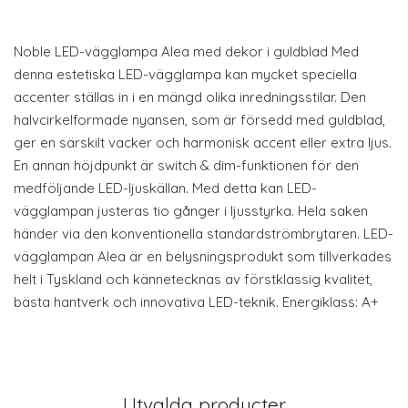
Noble LED-vägglampa Alea med dekor i guldblad Med
denna estetiska LED-vägglampa kan mycket speciella
accenter ställas in i en mängd olika inredningsstilar. Den
halvcirkelformade nyansen, som är försedd med guldblad,
ger en särskilt vacker och harmonisk accent eller extra ljus.
En annan höjdpunkt är switch & dim-funktionen för den
medföljande LED-ljuskällan. Med detta kan LED-
vägglampan justeras tio gånger i ljusstyrka. Hela saken
händer via den konventionella standardströmbrytaren. LED-
vägglampan Alea är en belysningsprodukt som tillverkades
helt i Tyskland och kännetecknas av förstklassig kvalitet,
bästa hantverk och innovativa LED-teknik. Energiklass: A+
Utvalda producter