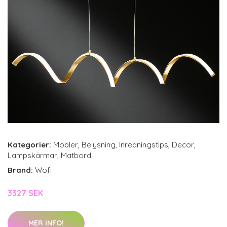
Kategorier:
Möbler
,
Belysning
,
Inredningstips
,
Decor
,
Lampskärmar
,
Matbord
Brand:
Wofi
3327 SEK
MER INFO!