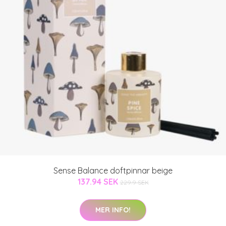
Sense Balance doftpinnar beige
137.94 SEK
229.9 SEK
MER INFO!