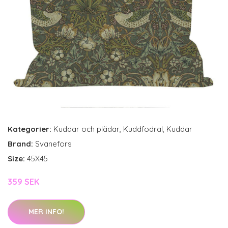
Kategorier:
Kuddar och plädar
,
Kuddfodral
,
Kuddar
Brand:
Svanefors
Size:
45X45
359 SEK
MER INFO!