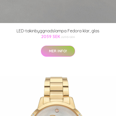
LED-takinbyggnadslampa Fedora klar, glas
2059 SEK
2293 SEK
MER INFO!