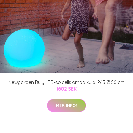
Newgarden Buly LED-solcellslampa kula IP65 Ø 50 cm
1602 SEK
MER INFO!