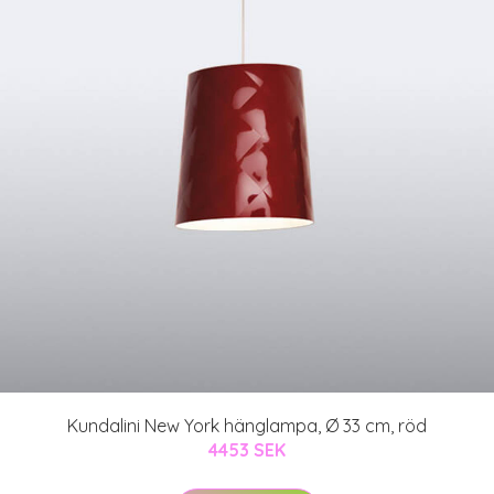
Kundalini New York hänglampa, Ø 33 cm, röd
4453 SEK