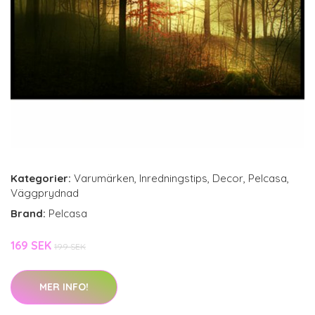
Kategorier:
Varumärken
,
Inredningstips
,
Decor
,
Pelcasa
,
Väggprydnad
Brand:
Pelcasa
169 SEK
199 SEK
MER INFO!