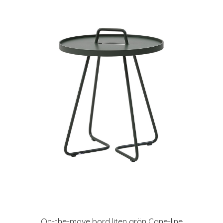
On-the-move bord liten grön Cane-line