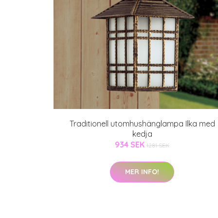
Traditionell utomhushänglampa Ilka med
kedja
934 SEK
1281 SEK
MER INFO!