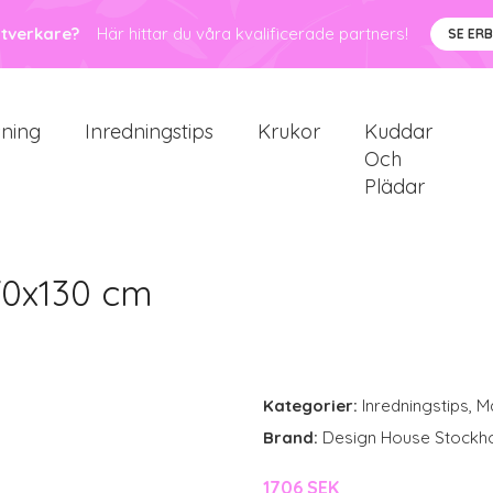
ntverkare?
Här hittar du våra kvalificerade partners!
SE ER
sning
Inredningstips
Krukor
Kuddar
Och
Plädar
70x130 cm
Kategorier:
Inredningstips
,
M
Brand:
Design House Stockh
1706 SEK