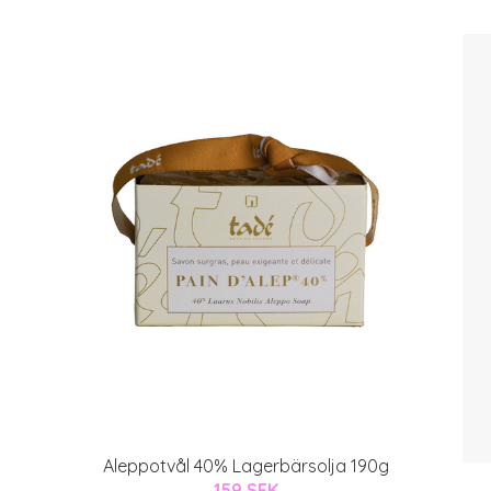
Aleppotvål 40% Lagerbärsolja 190g
159 SEK