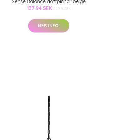
Sense Balance doftpinnar beige
137.94 SEK
229.9 SEK
MER INFO!