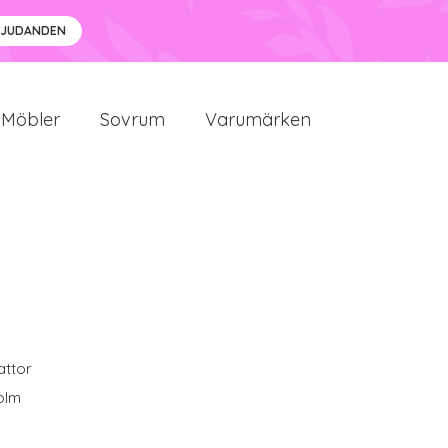
BJUDANDEN
Möbler
Sovrum
Varumärken
attor
olm