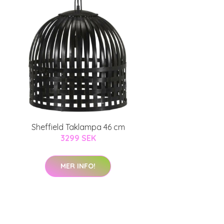
Sheffield Taklampa 46 cm
3299 SEK
MER INFO!