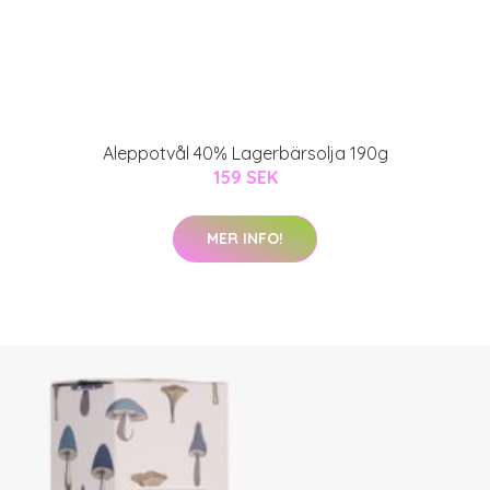
Aleppotvål 40% Lagerbärsolja 190g
159 SEK
MER INFO!