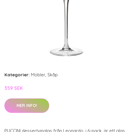
Kategorier:
Möbler
,
Skåp
359 SEK
MER INFO!
PUCCINI dessertvinglas från Leonardo, i 6-pack, är ett glas