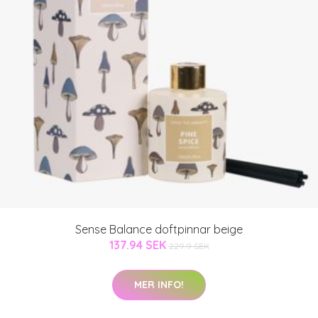
Sense Balance doftpinnar beige
137.94 SEK
229.9 SEK
MER INFO!