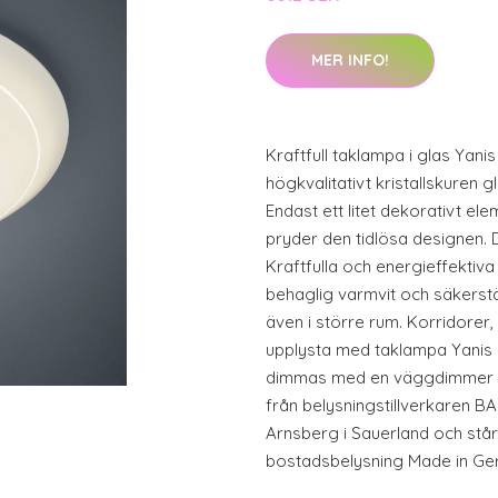
MER INFO!
Kraftfull taklampa i glas Yan
högkvalitativt kristallskuren 
Endast ett litet dekorativt e
pryder den tidlösa designen. 
Kraftfulla och energieffektiv
behaglig varmvit och säkerstäl
även i större rum. Korridorer
upplysta med taklampa Yanis 
dimmas med en väggdimmer (
från belysningstillverkaren B
Arnsberg i Sauerland och står
bostadsbelysning Made in Ger