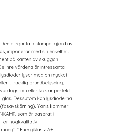
is Den eleganta taklampa, gjord av
glas, imponerar med sin enkelhet.
lement på kanten av skuggan
De inre värdena är intressanta:
a lysdioder lyser med en mycket
ler tillräcklig grundbelysning,
, vardagsrum eller kök är perfekt
i glas. Dessutom kan lysdioderna
fasavskärning). Yanis kommer
ANKAMP, som är baserat i
 för högkvalitativ
many". " Energiklass: A+