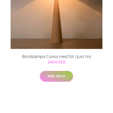
Bordslampa Conos med fot i ljust trä
2404 SEK
MER INFO!