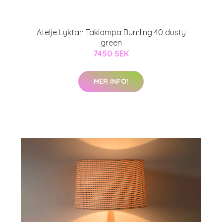
Atelje Lyktan Taklampa Bumling 40 dusty
green
7450 SEK
MER INFO!