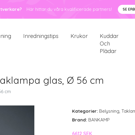
ntverkare?
Här hittar du våra kvalificerade partners!
SE ER
sning
Inredningstips
Krukor
Kuddar
Och
Plädar
aklampa glas, Ø 56 cm
56 cm
Kategorier:
Belysning
,
Takla
Brand:
BANKAMP
6612 SEK