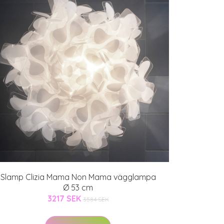
Slamp Clizia Mama Non Mama vägglampa
Ø 53 cm
3217 SEK
3584 SEK