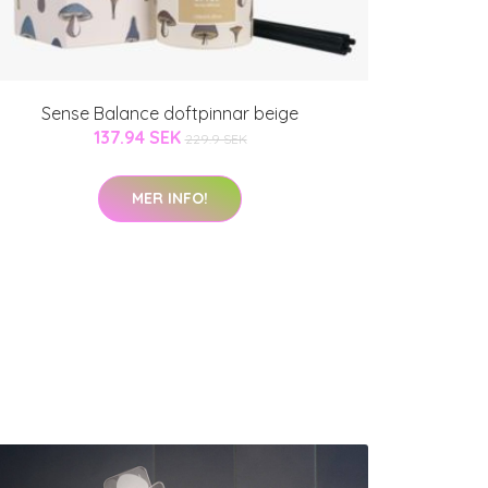
Sense Balance doftpinnar beige
137.94 SEK
229.9 SEK
MER INFO!