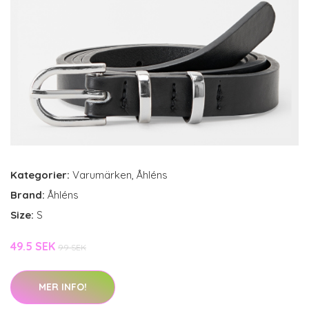
Kategorier:
Varumärken
,
Åhléns
Brand:
Åhléns
Size:
S
49.5 SEK
99 SEK
MER INFO!