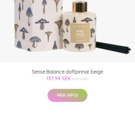
Sense Balance doftpinnar beige
137.94 SEK
229.9 SEK
MER INFO!