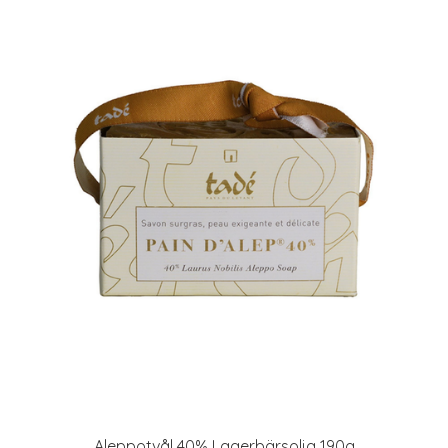
Aleppotvål 40% Lagerbärsolja 190g