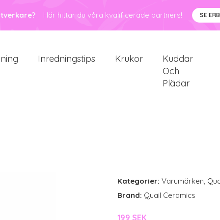
ntverkare?
Här hittar du våra kvalificerade partners!
SE ER
sning
Inredningstips
Krukor
Kuddar
Och
Plädar
Kategorier:
Varumärken
,
Qua
Brand:
Quail Ceramics
199 SEK