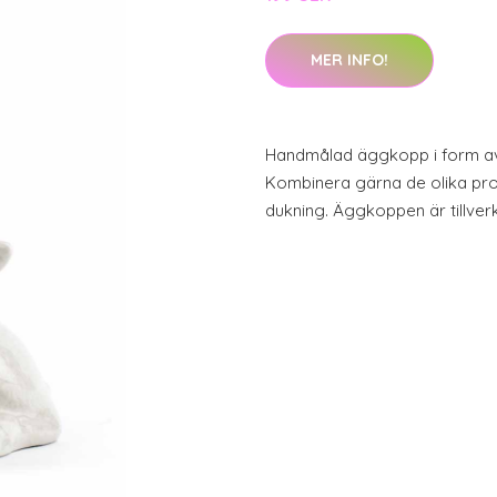
MER INFO!
Handmålad äggkopp i form av 
Kombinera gärna de olika prod
dukning. Äggkoppen är tillver