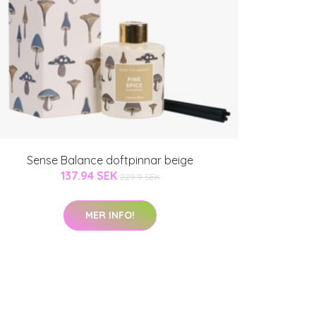
Sense Balance doftpinnar beige
137.94 SEK
229.9 SEK
MER INFO!