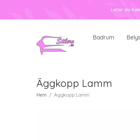
Letar du ha
Badrum
Bely
Äggkopp Lamm
Hem
Äggkopp Lamm